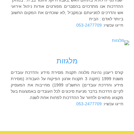
ישנה נטייה לזלזל בתחום האש ,בעבודה וקל וחומר בבית . במהלך
ההדרכות אנו מתרכזים בהסברים מפורטים אודות ניהול אירועי
אש והדרכים למניעתם ובמקביל ,לא שוכחים את המקום החשוב
ביותר לאדם : הבית
חייגו עכשיו:
053-2477709
מלגזות
קורס ריענון נהיגת מלגזה תקנות מסירת מידע והדרכת עובדים
משנת 1999 (תקנה 3 תקנות ארגון הפיקוח על העבודה (מסירת
מידע והדרכת עובדים) התשנ"ט 1999) מחייבות את המעסיק
לקיים הדרכות בדבר מניעת סיכונים לכל העובדים באמצעות בעל
מקצוע מתאים ולחזור על ההדרכות לפחות אחת לשנה.
חייגו עכשיו:
053-2477709